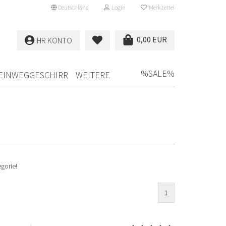
Deutschland
Login
Merkzettel
0,00 EUR
IHR KONTO
%SALE%
EINWEGGESCHIRR
WEITERE
gorie!
1