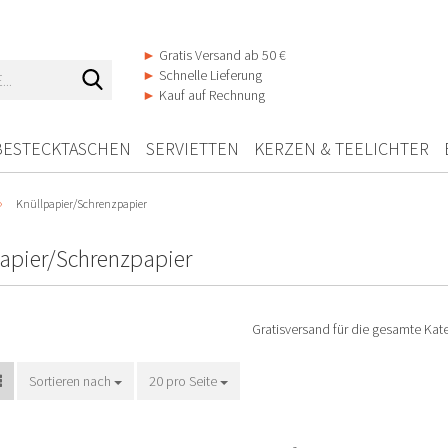
►
Gratis Versand ab 50 €
Suche...
►
Schnelle Lieferung
►
Kauf auf Rechnung
BESTECKTASCHEN
SERVIETTEN
KERZEN & TEELICHTER
»
Knüllpapier/Schrenzpapier
apier/Schrenzpapier
Gratisversand für die gesamte Kate
Sortieren nach
Sortieren nach
20 pro Seite
pro Seite