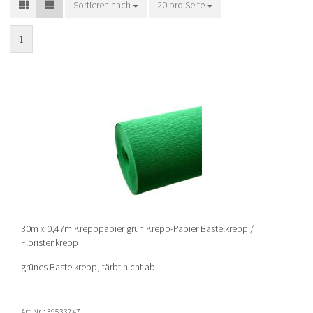
Sortieren nach
Sortieren nach
20 pro Seite
pro Seite
1
30m x 0,47m Krepppapier grün Krepp-Papier Bastelkrepp /
Floristenkrepp
grünes Bastelkrepp, färbt nicht ab
Art.Nr.: 39533747