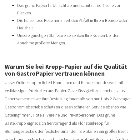
Das grüne Papier färbt nicht ab und schützt Ihre Tische vor
Flecken.
Die hülsenlose Rolle minimiert den Abfall in Ihrem Betrieb oder
Haushalt.
Unsere günstigen Staffelpreise senken Ihre Kosten bei der
Abnahme größerer Mengen.
Warum Sie bei Krepp-Papier auf die Qualität
von GastroPapier vertrauen können
Unser Onlineshop beliefert Kundinnen und Kunden bundesweit mit
erstklassigen Produkten aus Papier. Zuverlässigkeit zeichnet uns aus.
Daher versenden wir Ihre Bestellung innerhalb von nur 1 bis 2 Werktagen.
Gastronomiebetriebe schätzen diesen schnellen Service ebenso wie
Cateringfirmen, Hotels, Vereine und Privatpersonen. Das grüne
Bastelkrepp eignet sich hervorragend als Floristenkrepp für
Blumengestecke oder festliche Girlanden. Sie planen ein großes Event
oder brauchen Nachschub für Ihr kreatives Hobby? Bei uns kaufen Sie