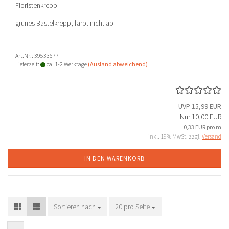
Floristenkrepp
grünes Bastelkrepp, färbt nicht ab
Art.Nr.: 39533677
Lieferzeit:
ca. 1-2 Werktage
(Ausland abweichend)
UVP 15,99 EUR
Nur 10,00 EUR
0,33 EUR pro m
inkl. 19% MwSt. zzgl.
Versand
IN DEN WARENKORB
Sortieren nach
Sortieren nach
20 pro Seite
pro Seite