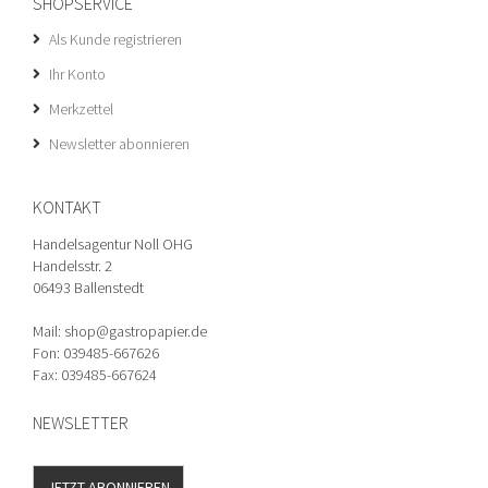
SHOPSERVICE
Als Kunde registrieren
Ihr Konto
Merkzettel
Newsletter abonnieren
KONTAKT
Handelsagentur Noll OHG
Handelsstr. 2
06493 Ballenstedt
Mail: shop@gastropapier.de
Fon: 039485-667626
Fax: 039485-667624
NEWSLETTER
JETZT ABONNIEREN