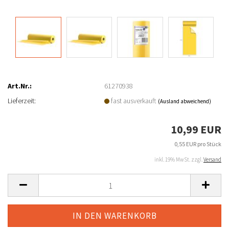
Art.Nr.:
61270938
Lieferzeit:
fast ausverkauft
(Ausland abweichend)
10,99 EUR
0,55 EUR pro Stück
inkl. 19% MwSt. zzgl.
Versand