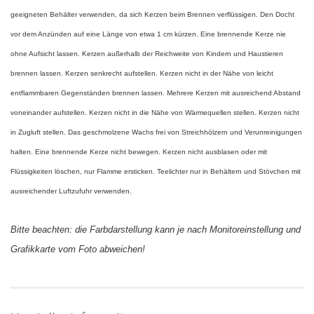
geeigneten Behälter verwenden, da sich Kerzen beim Brennen verflüssigen. Den Docht
vor dem Anzünden auf eine Länge von etwa 1 cm kürzen. Eine brennende Kerze nie
ohne Aufsicht lassen. Kerzen außerhalb der Reichweite von Kindern und Haustieren
brennen lassen. Kerzen senkrecht aufstellen. Kerzen nicht in der Nähe von leicht
entflammbaren Gegenständen brennen lassen. Mehrere Kerzen mit ausreichend Abstand
voneinander aufstellen. Kerzen nicht in die Nähe von Wärmequellen stellen. Kerzen nicht
in Zugluft stellen. Das geschmolzene Wachs frei von Streichhölzern und Verunreinigungen
halten. Eine brennende Kerze nicht bewegen. Kerzen nicht ausblasen oder mit
Flüssigkeiten löschen, nur Flamme ersticken. Teelichter nur in Behältern und Stövchen mit
ausreichender Luftzufuhr verwenden.
Bitte beachten: die Farbdarstellung kann je nach Monitoreinstellung und
Grafikkarte vom Foto abweichen!