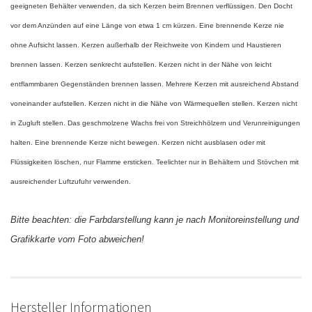
geeigneten Behälter verwenden, da sich Kerzen beim Brennen verflüssigen. Den Docht
vor dem Anzünden auf eine Länge von etwa 1 cm kürzen. Eine brennende Kerze nie
ohne Aufsicht lassen. Kerzen außerhalb der Reichweite von Kindern und Haustieren
brennen lassen. Kerzen senkrecht aufstellen. Kerzen nicht in der Nähe von leicht
entflammbaren Gegenständen brennen lassen. Mehrere Kerzen mit ausreichend Abstand
voneinander aufstellen. Kerzen nicht in die Nähe von Wärmequellen stellen. Kerzen nicht
in Zugluft stellen. Das geschmolzene Wachs frei von Streichhölzern und Verunreinigungen
halten. Eine brennende Kerze nicht bewegen. Kerzen nicht ausblasen oder mit
Flüssigkeiten löschen, nur Flamme ersticken. Teelichter nur in Behältern und Stövchen mit
ausreichender Luftzufuhr verwenden.
Bitte beachten: die Farbdarstellung kann je nach Monitoreinstellung und
Grafikkarte vom Foto abweichen!
Hersteller Informationen